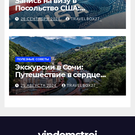
Запись на визу в
Посольство США:
Пошаговое руководство
26 СЕНТЯБРЯ 2024
TRAVELBOX27_
ПОЛЕЗНЫЕ СОВЕТЫ
Экскурсии в Сочи:
Путешествие в сердце
Черноморского курорта
25 АВГУСТА 2024
TRAVELBOX27_