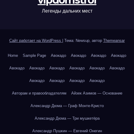
vipdomstroi
Легенды дальних мест
Сайт работает на WordPress
|
Тема: Newsup, автор
Themeansar
Home
Sample Page
Авокадо
Авокадо
Авокадо
Авокадо
Авокадо
Авокадо
Авокадо
Авокадо
Авокадо
Авокадо
Авокадо
Авокадо
Авокадо
Авокадо
Авторам и правообладателям
Айзек Азимов — Основание
Александр Дюма — Граф Монте-Кристо
Александр Дюма — Три мушкетёра
Александр Пушкин — Евгений Онегин