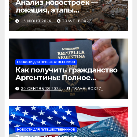
Анализ новостроек —
локация, этапы
строительства, проверка
15 ИЮНЯ 2026
TRAVELBOX27_
застройщика, сценарии
оформления сделки и
рыночные ориентиры
НОВОСТИ ДЛЯ ПУТЕШЕСТВЕННИКОВ
Как получить гражданство
Аргентины: Полное
руководство
30 СЕНТЯБРЯ 2024
TRAVELBOX27_
НОВОСТИ ДЛЯ ПУТЕШЕСТВЕННИКОВ