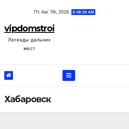
Перейти
Пт. Авг 7th, 2026
5:48:31 AM
к
содержанию
vipdomstroi
Легенды дальних
мест
Хабаровск