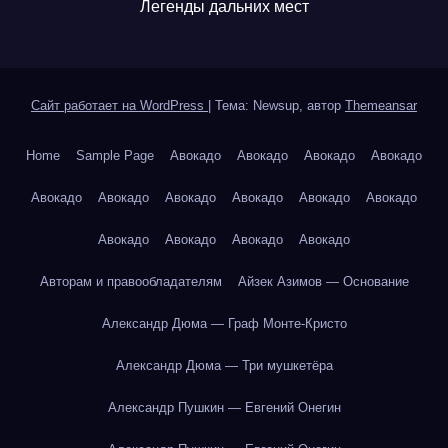
Легенды дальних мест
Сайт работает на WordPress
|
Тема: Newsup, автор
Themeansar
Home
Sample Page
Авокадо
Авокадо
Авокадо
Авокадо
Авокадо
Авокадо
Авокадо
Авокадо
Авокадо
Авокадо
Авокадо
Авокадо
Авокадо
Авокадо
Авторам и правообладателям
Айзек Азимов — Основание
Александр Дюма — Граф Монте-Кристо
Александр Дюма — Три мушкетёра
Александр Пушкин — Евгений Онегин