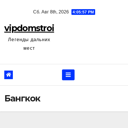
Перейти
Сб. Авг 8th, 2026
4:05:58 PM
к
содержанию
vipdomstroi
Легенды дальних
мест
Бангкок