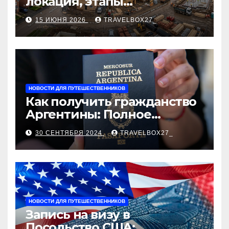
локация, этапы
строительства, проверка
15 ИЮНЯ 2026
TRAVELBOX27_
застройщика, сценарии
оформления сделки и
рыночные ориентиры
НОВОСТИ ДЛЯ ПУТЕШЕСТВЕННИКОВ
Как получить гражданство
Аргентины: Полное
руководство
30 СЕНТЯБРЯ 2024
TRAVELBOX27_
НОВОСТИ ДЛЯ ПУТЕШЕСТВЕННИКОВ
Запись на визу в
Посольство США: