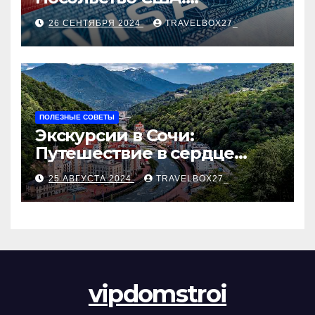
Пошаговое руководство
26 СЕНТЯБРЯ 2024
TRAVELBOX27_
ПОЛЕЗНЫЕ СОВЕТЫ
Экскурсии в Сочи:
Путешествие в сердце
Черноморского курорта
25 АВГУСТА 2024
TRAVELBOX27_
vipdomstroi