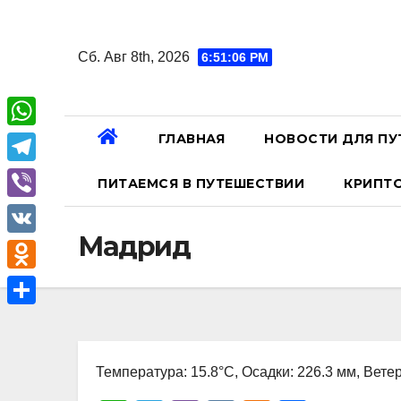
Перейти
к
Сб. Авг 8th, 2026
6:51:07 PM
содержанию
ГЛАВНАЯ
НОВОСТИ ДЛЯ ПУ
W
h
T
ПИТАЕМСЯ В ПУТЕШЕСТВИИ
КРИПТ
a
e
V
t
l
Мадрид
i
V
s
e
b
K
A
O
g
e
p
d
r
О
r
p
n
a
т
o
Температура: 15.8°C, Осадки: 226.3 мм, Ветер
m
п
k