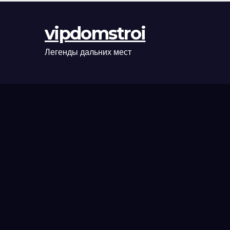
оформления
сделки и
vipdomstroi
рыночные
ориентиры
Легенды дальних мест