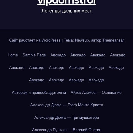
vipdomstroi
Легенды дальних мест
Сайт работает на WordPress
|
Тема: Newsup, автор
Themeansar
Home
Sample Page
Авокадо
Авокадо
Авокадо
Авокадо
Авокадо
Авокадо
Авокадо
Авокадо
Авокадо
Авокадо
Авокадо
Авокадо
Авокадо
Авокадо
Авторам и правообладателям
Айзек Азимов — Основание
Александр Дюма — Граф Монте-Кристо
Александр Дюма — Три мушкетёра
Александр Пушкин — Евгений Онегин