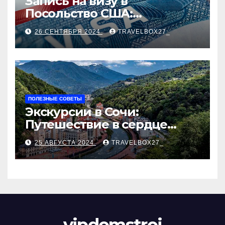
Запись на визу в
Посольство США:
Пошаговое руководство
26 СЕНТЯБРЯ 2024
TRAVELBOX27_
ПОЛЕЗНЫЕ СОВЕТЫ
Экскурсии в Сочи:
Путешествие в сердце
Черноморского курорта
25 АВГУСТА 2024
TRAVELBOX27_