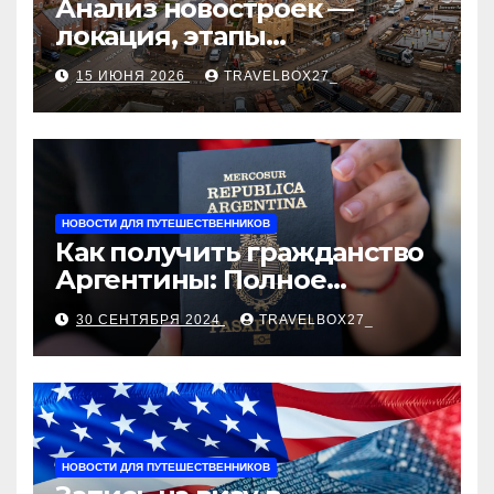
Анализ новостроек —
локация, этапы
строительства, проверка
15 ИЮНЯ 2026
TRAVELBOX27_
застройщика, сценарии
оформления сделки и
рыночные ориентиры
НОВОСТИ ДЛЯ ПУТЕШЕСТВЕННИКОВ
Как получить гражданство
Аргентины: Полное
руководство
30 СЕНТЯБРЯ 2024
TRAVELBOX27_
НОВОСТИ ДЛЯ ПУТЕШЕСТВЕННИКОВ