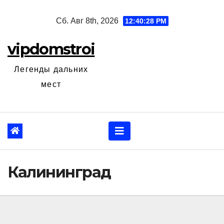
Перейти
Сб. Авг 8th, 2026
12:40:29 PM
к
содержанию
vipdomstroi
Легенды дальних
мест
Калининград