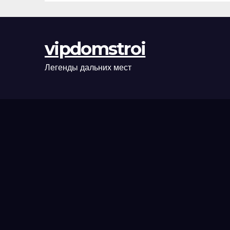
сценарии
оформления
сделки и
vipdomstroi
рыночные
ориентиры
Легенды дальних мест