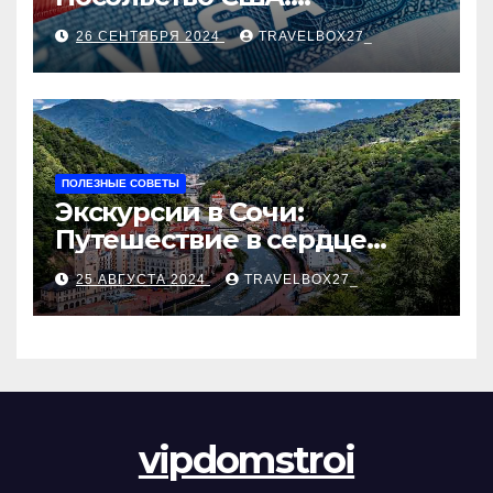
Пошаговое руководство
26 СЕНТЯБРЯ 2024
TRAVELBOX27_
ПОЛЕЗНЫЕ СОВЕТЫ
Экскурсии в Сочи:
Путешествие в сердце
Черноморского курорта
25 АВГУСТА 2024
TRAVELBOX27_
vipdomstroi