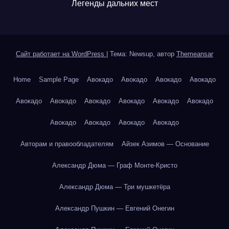
Легенды дальних мест
Сайт работает на WordPress
|
Тема: Newsup, автор
Themeansar
Home
Sample Page
Авокадо
Авокадо
Авокадо
Авокадо
Авокадо
Авокадо
Авокадо
Авокадо
Авокадо
Авокадо
Авокадо
Авокадо
Авокадо
Авокадо
Авторам и правообладателям
Айзек Азимов — Основание
Александр Дюма — Граф Монте-Кристо
Александр Дюма — Три мушкетёра
Александр Пушкин — Евгений Онегин