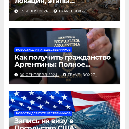
локация, этапы
строительства, проверка
15 ИЮНЯ 2026
TRAVELBOX27_
застройщика, сценарии
оформления сделки и
рыночные ориентиры
НОВОСТИ ДЛЯ ПУТЕШЕСТВЕННИКОВ
Как получить гражданство
Аргентины: Полное
руководство
30 СЕНТЯБРЯ 2024
TRAVELBOX27_
НОВОСТИ ДЛЯ ПУТЕШЕСТВЕННИКОВ
Запись на визу в
Посольство США: