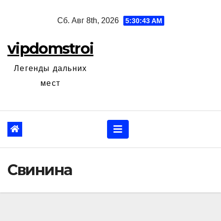
Перейти
Сб. Авг 8th, 2026
5:30:44 AM
к
содержанию
vipdomstroi
Легенды дальних
мест
Свинина