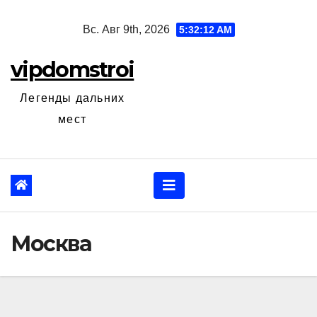
Перейти
Вс. Авг 9th, 2026
5:32:13 AM
к
содержанию
vipdomstroi
Легенды дальних
мест
Москва