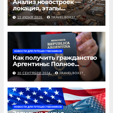
Анализ новостроек —
локация, этапы
строительства, проверка
15 ИЮНЯ 2026
TRAVELBOX27_
застройщика, сценарии
оформления сделки и
рыночные ориентиры
НОВОСТИ ДЛЯ ПУТЕШЕСТВЕННИКОВ
Как получить гражданство
Аргентины: Полное
руководство
30 СЕНТЯБРЯ 2024
TRAVELBOX27_
НОВОСТИ ДЛЯ ПУТЕШЕСТВЕННИКОВ