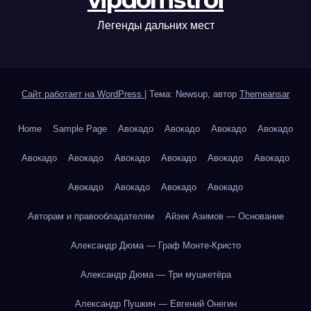
vipdomstroi
Легенды дальних мест
Сайт работает на WordPress
|
Тема: Newsup, автор
Themeansar
Home
Sample Page
Авокадо
Авокадо
Авокадо
Авокадо
Авокадо
Авокадо
Авокадо
Авокадо
Авокадо
Авокадо
Авокадо
Авокадо
Авокадо
Авокадо
Авторам и правообладателям
Айзек Азимов — Основание
Александр Дюма — Граф Монте-Кристо
Александр Дюма — Три мушкетёра
Александр Пушкин — Евгений Онегин