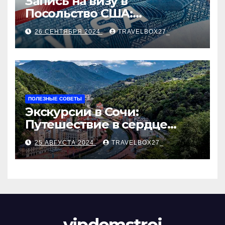
Запись на визу в
Посольство США:
Пошаговое руководство
26 СЕНТЯБРЯ 2024
TRAVELBOX27_
ПОЛЕЗНЫЕ СОВЕТЫ
Экскурсии в Сочи:
Путешествие в сердце
Черноморского курорта
25 АВГУСТА 2024
TRAVELBOX27_