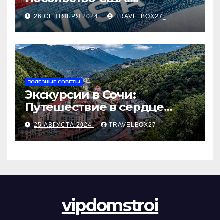
Пошаговое руководство
26 СЕНТЯБРЯ 2024
TRAVELBOX27_
ПОЛЕЗНЫЕ СОВЕТЫ
Экскурсии в Сочи:
Путешествие в сердце
Черноморского курорта
25 АВГУСТА 2024
TRAVELBOX27_
vipdomstroi