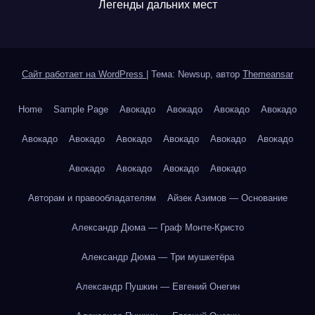
Легенды дальних мест
Сайт работает на WordPress
|
Тема: Newsup, автор
Themeansar
Home
Sample Page
Авокадо
Авокадо
Авокадо
Авокадо
Авокадо
Авокадо
Авокадо
Авокадо
Авокадо
Авокадо
Авокадо
Авокадо
Авокадо
Авокадо
Авторам и правообладателям
Айзек Азимов — Основание
Александр Дюма — Граф Монте-Кристо
Александр Дюма — Три мушкетёра
Александр Пушкин — Евгений Онегин