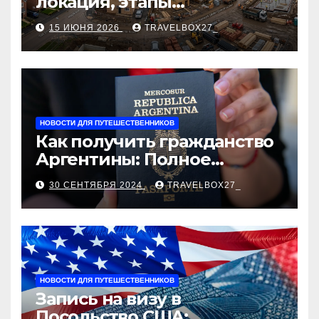
локация, этапы
строительства, проверка
15 ИЮНЯ 2026
TRAVELBOX27_
застройщика, сценарии
оформления сделки и
рыночные ориентиры
НОВОСТИ ДЛЯ ПУТЕШЕСТВЕННИКОВ
Как получить гражданство
Аргентины: Полное
руководство
30 СЕНТЯБРЯ 2024
TRAVELBOX27_
НОВОСТИ ДЛЯ ПУТЕШЕСТВЕННИКОВ
Запись на визу в
Посольство США: