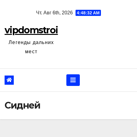
Перейти
Чт. Авг 6th, 2026
4:48:33 AM
к
содержанию
vipdomstroi
Легенды дальних
мест
Сидней