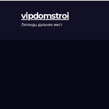
оформления
сделки и
vipdomstroi
рыночные
ориентиры
Легенды дальних мест