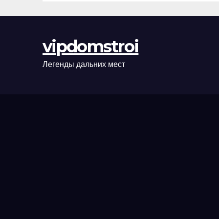
сценарии
оформления
сделки и
vipdomstroi
рыночные
ориентиры
Легенды дальних мест