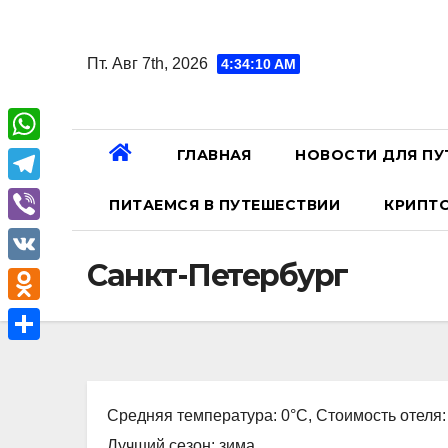
Перейти
к
Пт. Авг 7th, 2026
4:34:11 AM
содержанию
ГЛАВНАЯ
НОВОСТИ ДЛЯ ПУ
W
h
T
ПИТАЕМСЯ В ПУТЕШЕСТВИИ
КРИПТ
a
e
V
t
l
Санкт-Петербург
i
V
s
e
b
K
A
O
g
e
p
d
r
О
r
p
n
a
т
o
Средняя температура: 0°C, Стоимость отеля:
m
п
k
Лучший сезон: зима