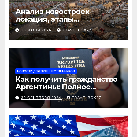
Анализ новостроек —
локация, этапы
строительства, проверка
15 ИЮНЯ 2026
TRAVELBOX27_
застройщика, сценарии
оформления сделки и
рыночные ориентиры
НОВОСТИ ДЛЯ ПУТЕШЕСТВЕННИКОВ
Как получить гражданство
Аргентины: Полное
руководство
30 СЕНТЯБРЯ 2024
TRAVELBOX27_