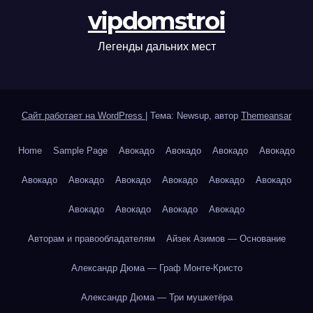
vipdomstroi
Легенды дальних мест
Сайт работает на WordPress
|
Тема: Newsup, автор
Themeansar
Home
Sample Page
Авокадо
Авокадо
Авокадо
Авокадо
Авокадо
Авокадо
Авокадо
Авокадо
Авокадо
Авокадо
Авокадо
Авокадо
Авокадо
Авокадо
Авторам и правообладателям
Айзек Азимов — Основание
Александр Дюма — Граф Монте-Кристо
Александр Дюма — Три мушкетёра