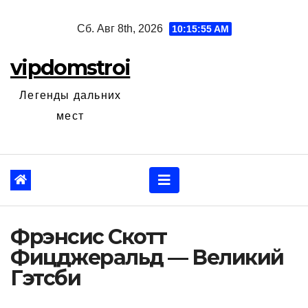
Перейти
Сб. Авг 8th, 2026
10:15:56 AM
к
содержанию
vipdomstroi
Легенды дальних
мест
Фрэнсис Скотт
Фицджеральд — Великий
Гэтсби