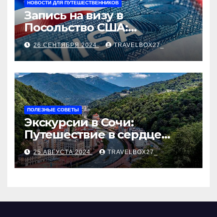
НОВОСТИ ДЛЯ ПУТЕШЕСТВЕННИКОВ
Запись на визу в
Посольство США:
Пошаговое руководство
26 СЕНТЯБРЯ 2024
TRAVELBOX27_
ПОЛЕЗНЫЕ СОВЕТЫ
Экскурсии в Сочи:
Путешествие в сердце
Черноморского курорта
25 АВГУСТА 2024
TRAVELBOX27_