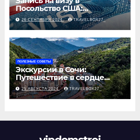
Запись на визу в
Посольство США:
Пошаговое руководство
26 СЕНТЯБРЯ 2024
TRAVELBOX27_
ПОЛЕЗНЫЕ СОВЕТЫ
Экскурсии в Сочи:
Путешествие в сердце
Черноморского курорта
25 АВГУСТА 2024
TRAVELBOX27_