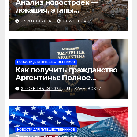
Анализ новостроек —
локация, этапы
строительства, проверка
15 ИЮНЯ 2026
TRAVELBOX27_
застройщика, сценарии
оформления сделки и
рыночные ориентиры
НОВОСТИ ДЛЯ ПУТЕШЕСТВЕННИКОВ
Как получить гражданство
Аргентины: Полное
руководство
30 СЕНТЯБРЯ 2024
TRAVELBOX27_
НОВОСТИ ДЛЯ ПУТЕШЕСТВЕННИКОВ