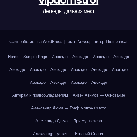
vipdomstroi
Легенды дальних мест
Сайт работает на WordPress
|
Тема: Newsup, автор
Themeansar
Home
Sample Page
Авокадо
Авокадо
Авокадо
Авокадо
Авокадо
Авокадо
Авокадо
Авокадо
Авокадо
Авокадо
Авокадо
Авокадо
Авокадо
Авокадо
Авторам и правообладателям
Айзек Азимов — Основание
Александр Дюма — Граф Монте-Кристо
Александр Дюма — Три мушкетёра
Александр Пушкин — Евгений Онегин