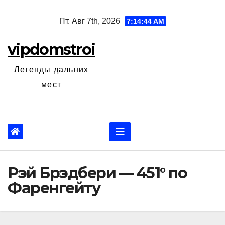
Перейти
Пт. Авг 7th, 2026
7:14:45 AM
к
содержанию
vipdomstroi
Легенды дальних
мест
Рэй Брэдбери — 451° по
Фаренгейту