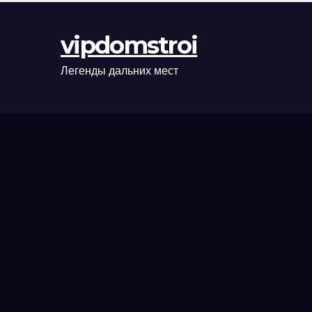
оформления
сделки и
vipdomstroi
рыночные
ориентиры
Легенды дальних мест