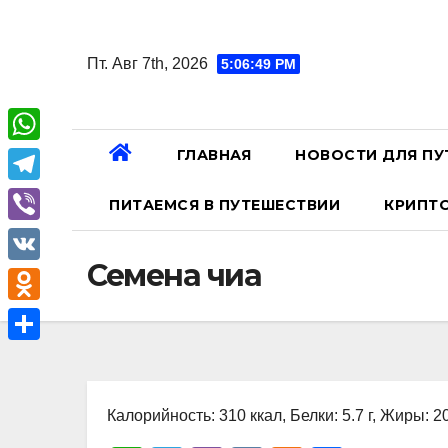
Перейти
к
Пт. Авг 7th, 2026
5:06:50 PM
содержанию
ГЛАВНАЯ
НОВОСТИ ДЛЯ ПУ
W
h
T
ПИТАЕМСЯ В ПУТЕШЕСТВИИ
КРИПТ
a
e
V
t
l
Семена чиа
i
V
s
e
b
K
A
O
g
e
p
d
r
О
r
p
n
a
т
o
Калорийность: 310 ккал, Белки: 5.7 г, Жиры: 20
m
п
k