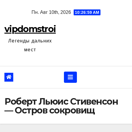
Перейти
Пн. Авг 10th, 2026
10:27:00 AM
к
содержанию
vipdomstroi
Легенды дальних
мест
Роберт Льюис Стивенсон
— Остров сокровищ