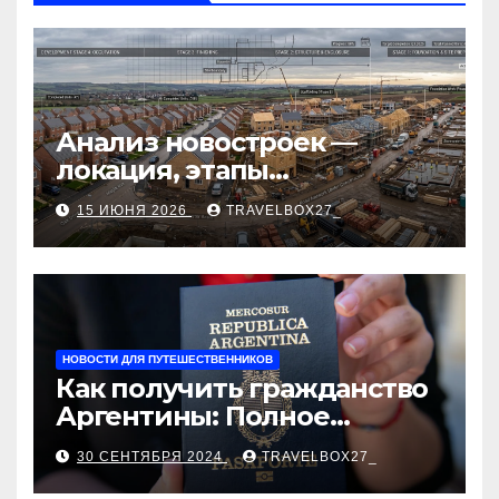
p
ss
ть
ni
ki
Анализ новостроек —
локация, этапы
строительства, проверка
15 ИЮНЯ 2026
TRAVELBOX27_
застройщика, сценарии
оформления сделки и
рыночные ориентиры
НОВОСТИ ДЛЯ ПУТЕШЕСТВЕННИКОВ
Как получить гражданство
Аргентины: Полное
руководство
30 СЕНТЯБРЯ 2024
TRAVELBOX27_