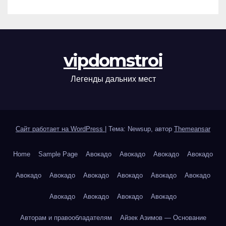
vipdomstroi
Легенды дальних мест
Сайт работает на WordPress
|
Тема: Newsup, автор
Themeansar
Home
Sample Page
Авокадо
Авокадо
Авокадо
Авокадо
Авокадо
Авокадо
Авокадо
Авокадо
Авокадо
Авокадо
Авокадо
Авокадо
Авокадо
Авокадо
Авторам и правообладателям
Айзек Азимов — Основание