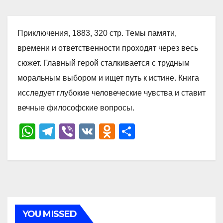
Приключения, 1883, 320 стр. Темы памяти,
времени и ответственности проходят через весь
сюжет. Главный герой сталкивается с трудным
моральным выбором и ищет путь к истине. Книга
исследует глубокие человеческие чувства и ставит
вечные философские вопросы.
W
T
Vi
V
O
О
h
el
b
K
d
тп
at
e
er
n
р
s
gr
o
а
A
a
kl
в
p
m
a
и
YOU MISSED