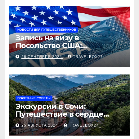
НОВОСТИ ДЛЯ ПУТЕШЕСТВЕННИКОВ
Запись на визу в
Посольство США:
Пошаговое руководство
26 СЕНТЯБРЯ 2024
TRAVELBOX27_
ПОЛЕЗНЫЕ СОВЕТЫ
Экскурсии в Сочи:
Путешествие в сердце
Черноморского курорта
25 АВГУСТА 2024
TRAVELBOX27_