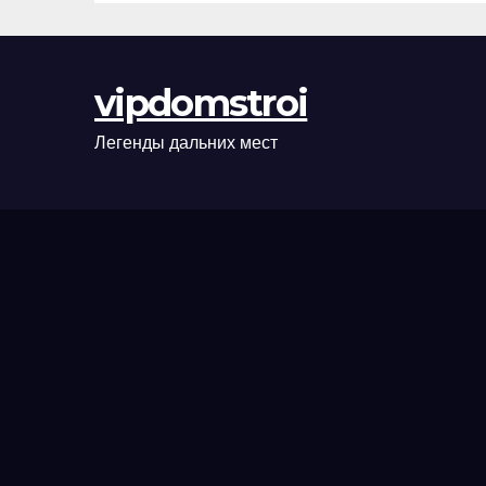
сценарии
оформления
сделки и
vipdomstroi
рыночные
ориентиры
Легенды дальних мест