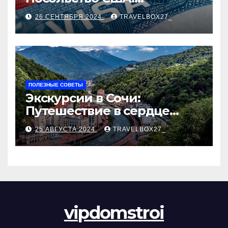
Пошаговое руководство
26 СЕНТЯБРЯ 2024
TRAVELBOX27_
ПОЛЕЗНЫЕ СОВЕТЫ
Экскурсии в Сочи:
Путешествие в сердце
Черноморского курорта
25 АВГУСТА 2024
TRAVELBOX27_
vipdomstroi