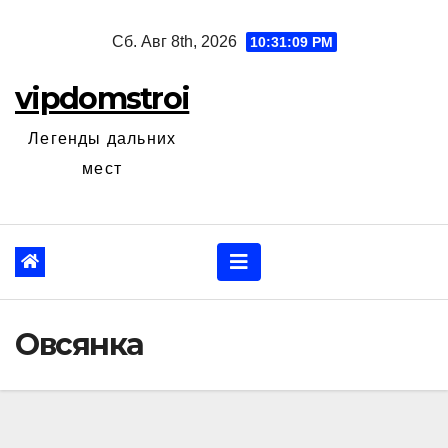
Перейти
Сб. Авг 8th, 2026
10:31:10 PM
к
содержанию
vipdomstroi
Легенды дальних
мест
Овсянка