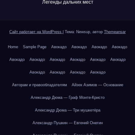
Легенды дальних мест
Сайт работает на WordPress
|
Тема: Newsup, автор
Themeansar
Home
Sample Page
Авокадо
Авокадо
Авокадо
Авокадо
Авокадо
Авокадо
Авокадо
Авокадо
Авокадо
Авокадо
Авокадо
Авокадо
Авокадо
Авокадо
Авторам и правообладателям
Айзек Азимов — Основание
Александр Дюма — Граф Монте-Кристо
Александр Дюма — Три мушкетёра
Александр Пушкин — Евгений Онегин