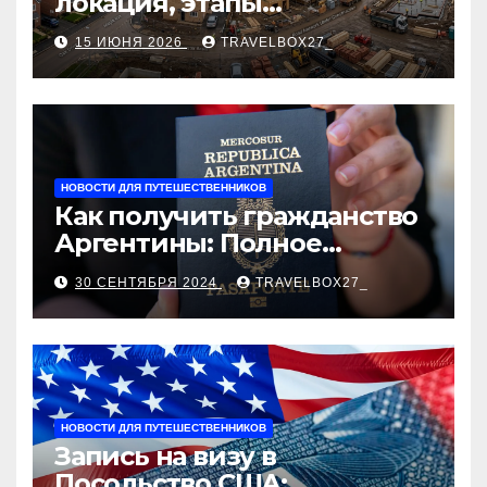
локация, этапы
строительства, проверка
15 ИЮНЯ 2026
TRAVELBOX27_
застройщика, сценарии
оформления сделки и
рыночные ориентиры
НОВОСТИ ДЛЯ ПУТЕШЕСТВЕННИКОВ
Как получить гражданство
Аргентины: Полное
руководство
30 СЕНТЯБРЯ 2024
TRAVELBOX27_
НОВОСТИ ДЛЯ ПУТЕШЕСТВЕННИКОВ
Запись на визу в
Посольство США: