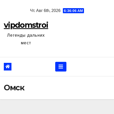
Перейти
Чт. Авг 6th, 2026
6:36:07 AM
к
содержанию
vipdomstroi
Легенды дальних
мест
Омск