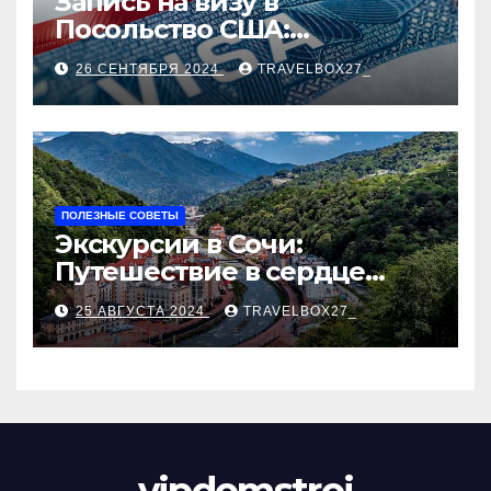
Запись на визу в
Посольство США:
Пошаговое руководство
26 СЕНТЯБРЯ 2024
TRAVELBOX27_
ПОЛЕЗНЫЕ СОВЕТЫ
Экскурсии в Сочи:
Путешествие в сердце
Черноморского курорта
25 АВГУСТА 2024
TRAVELBOX27_