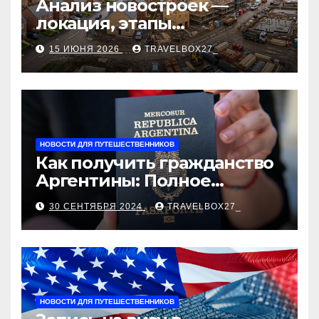
Анализ новостроек —
локация, этапы
строительства, проверка
15 ИЮНЯ 2026
TRAVELBOX27_
застройщика, сценарии
оформления сделки и
рыночные ориентиры
НОВОСТИ ДЛЯ ПУТЕШЕСТВЕННИКОВ
Как получить гражданство
Аргентины: Полное
руководство
30 СЕНТЯБРЯ 2024
TRAVELBOX27_
НОВОСТИ ДЛЯ ПУТЕШЕСТВЕННИКОВ