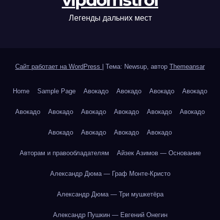
vipdomstroi
Легенды дальних мест
Сайт работает на WordPress
|
Тема: Newsup, автор
Themeansar
Home
Sample Page
Авокадо
Авокадо
Авокадо
Авокадо
Авокадо
Авокадо
Авокадо
Авокадо
Авокадо
Авокадо
Авокадо
Авокадо
Авокадо
Авокадо
Авторам и правообладателям
Айзек Азимов — Основание
Александр Дюма — Граф Монте-Кристо
Александр Дюма — Три мушкетёра
Александр Пушкин — Евгений Онегин