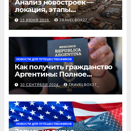
Анализ новостроек —
локация, этапы
строительства, проверка
15 ИЮНЯ 2026
TRAVELBOX27_
застройщика, сценарии
оформления сделки и
рыночные ориентиры
НОВОСТИ ДЛЯ ПУТЕШЕСТВЕННИКОВ
Как получить гражданство
Аргентины: Полное
руководство
30 СЕНТЯБРЯ 2024
TRAVELBOX27_
НОВОСТИ ДЛЯ ПУТЕШЕСТВЕННИКОВ