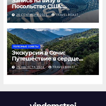
Запись на визу в
Посольство США:
Пошаговое руководство
26 СЕНТЯБРЯ 2024
TRAVELBOX27_
ПОЛЕЗНЫЕ СОВЕТЫ
Экскурсии в Сочи:
Путешествие в сердце
Черноморского курорта
25 АВГУСТА 2024
TRAVELBOX27_