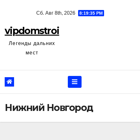
Перейти
Сб. Авг 8th, 2026
8:19:35 PM
к
содержанию
vipdomstroi
Легенды дальних
мест
Нижний Новгород