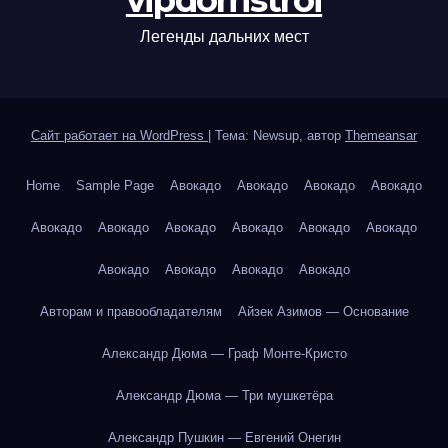
vipdomstroi
Легенды дальних мест
Сайт работает на WordPress
|
Тема: Newsup, автор
Themeansar
Home
Sample Page
Авокадо
Авокадо
Авокадо
Авокадо
Авокадо
Авокадо
Авокадо
Авокадо
Авокадо
Авокадо
Авокадо
Авокадо
Авокадо
Авокадо
Авторам и правообладателям
Айзек Азимов — Основание
Александр Дюма — Граф Монте-Кристо
Александр Дюма — Три мушкетёра
Александр Пушкин — Евгений Онегин