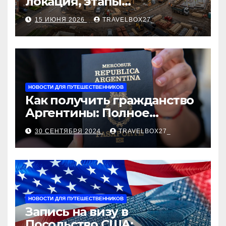
локация, этапы
строительства, проверка
15 ИЮНЯ 2026
TRAVELBOX27_
застройщика, сценарии
оформления сделки и
рыночные ориентиры
НОВОСТИ ДЛЯ ПУТЕШЕСТВЕННИКОВ
Как получить гражданство
Аргентины: Полное
руководство
30 СЕНТЯБРЯ 2024
TRAVELBOX27_
НОВОСТИ ДЛЯ ПУТЕШЕСТВЕННИКОВ
Запись на визу в
Посольство США: