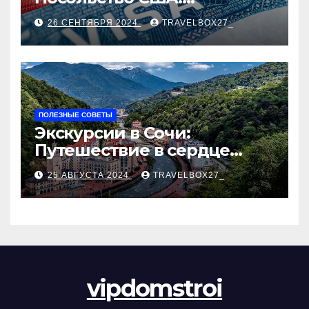
Пошаговое руководство
26 СЕНТЯБРЯ 2024
TRAVELBOX27_
ПОЛЕЗНЫЕ СОВЕТЫ
Экскурсии в Сочи:
Путешествие в сердце
Черноморского курорта
25 АВГУСТА 2024
TRAVELBOX27_
vipdomstroi