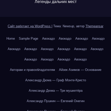
Легенды дальних мест
Сайт работает на WordPress
|
Тема: Newsup, автор
Themeansar
Home
Sample Page
Авокадо
Авокадо
Авокадо
Авокадо
Авокадо
Авокадо
Авокадо
Авокадо
Авокадо
Авокадо
Авокадо
Авокадо
Авокадо
Авокадо
Авторам и правообладателям
Айзек Азимов — Основание
Александр Дюма — Граф Монте-Кристо
Александр Дюма — Три мушкетёра
Александр Пушкин — Евгений Онегин