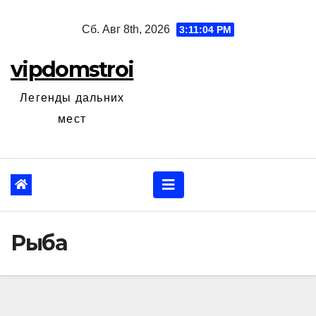
Перейти
Сб. Авг 8th, 2026
3:11:05 PM
к
содержанию
vipdomstroi
Легенды дальних
мест
Рыба