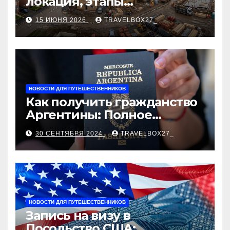
локация, этапы
строительства, проверка
15 ИЮНЯ 2026
TRAVELBOX27_
застройщика, сценарии
оформления сделки и
рыночные ориентиры
НОВОСТИ ДЛЯ ПУТЕШЕСТВЕННИКОВ
Как получить гражданство
Аргентины: Полное
руководство
30 СЕНТЯБРЯ 2024
TRAVELBOX27_
НОВОСТИ ДЛЯ ПУТЕШЕСТВЕННИКОВ
Запись на визу в
Посольство США: