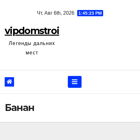
Перейти
Чт. Авг 6th, 2026
1:45:24 PM
к
содержанию
vipdomstroi
Легенды дальних
мест
Банан