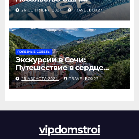
Пошаговое руководство
26 СЕНТЯБРЯ 2024
TRAVELBOX27_
ПОЛЕЗНЫЕ СОВЕТЫ
Экскурсии в Сочи:
Путешествие в сердце
Черноморского курорта
25 АВГУСТА 2024
TRAVELBOX27_
vipdomstroi