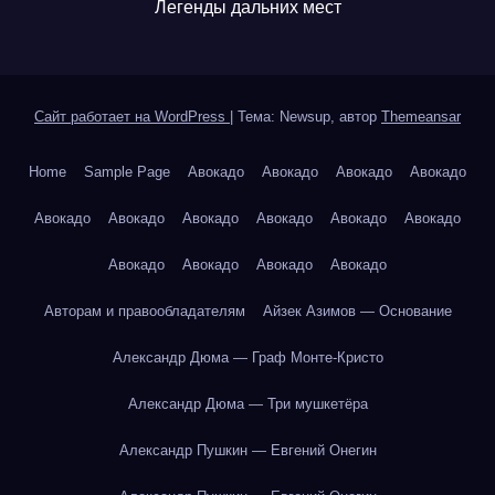
Легенды дальних мест
Сайт работает на WordPress
|
Тема: Newsup, автор
Themeansar
Home
Sample Page
Авокадо
Авокадо
Авокадо
Авокадо
Авокадо
Авокадо
Авокадо
Авокадо
Авокадо
Авокадо
Авокадо
Авокадо
Авокадо
Авокадо
Авторам и правообладателям
Айзек Азимов — Основание
Александр Дюма — Граф Монте-Кристо
Александр Дюма — Три мушкетёра
Александр Пушкин — Евгений Онегин