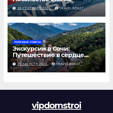
Пошаговое руководство
26 СЕНТЯБРЯ 2024
TRAVELBOX27_
ПОЛЕЗНЫЕ СОВЕТЫ
Экскурсии в Сочи:
Путешествие в сердце
Черноморского курорта
25 АВГУСТА 2024
TRAVELBOX27_
vipdomstroi