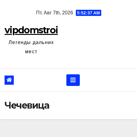
Перейти
Пт. Авг 7th, 2026
5:52:38 AM
к
содержанию
vipdomstroi
Легенды дальних
мест
Чечевица