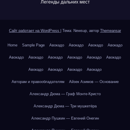
Легенды дальних мест
Сайт работает на WordPress
|
Тема: Newsup, автор
Themeansar
Home
Sample Page
Авокадо
Авокадо
Авокадо
Авокадо
Авокадо
Авокадо
Авокадо
Авокадо
Авокадо
Авокадо
Авокадо
Авокадо
Авокадо
Авокадо
Авторам и правообладателям
Айзек Азимов — Основание
Александр Дюма — Граф Монте-Кристо
Александр Дюма — Три мушкетёра
Александр Пушкин — Евгений Онегин