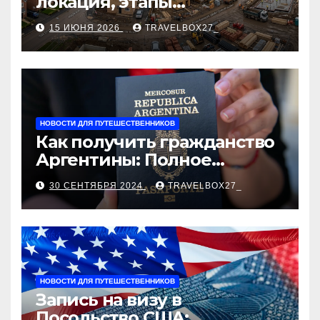
локация, этапы
строительства, проверка
15 ИЮНЯ 2026
TRAVELBOX27_
застройщика, сценарии
оформления сделки и
рыночные ориентиры
НОВОСТИ ДЛЯ ПУТЕШЕСТВЕННИКОВ
Как получить гражданство
Аргентины: Полное
руководство
30 СЕНТЯБРЯ 2024
TRAVELBOX27_
НОВОСТИ ДЛЯ ПУТЕШЕСТВЕННИКОВ
Запись на визу в
Посольство США: