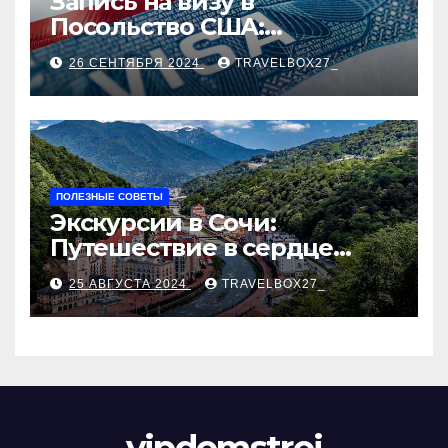
Запись на визу в
Посольство США:
Пошаговое руководство
26 СЕНТЯБРЯ 2024
TRAVELBOX27_
ПОЛЕЗНЫЕ СОВЕТЫ
Экскурсии в Сочи:
Путешествие в сердце
Черноморского курорта
25 АВГУСТА 2024
TRAVELBOX27_