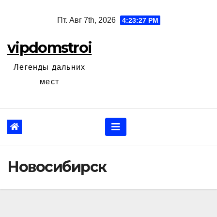
Перейти
Пт. Авг 7th, 2026
4:23:28 PM
к
содержанию
vipdomstroi
Легенды дальних
мест
Новосибирск