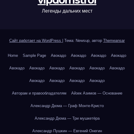
vipdomstroi
Легенды дальних мест
Сайт работает на WordPress
|
Тема: Newsup, автор
Themeansar
Home
Sample Page
Авокадо
Авокадо
Авокадо
Авокадо
Авокадо
Авокадо
Авокадо
Авокадо
Авокадо
Авокадо
Авокадо
Авокадо
Авокадо
Авокадо
Авторам и правообладателям
Айзек Азимов — Основание
Александр Дюма — Граф Монте-Кристо
Александр Дюма — Три мушкетёра
Александр Пушкин — Евгений Онегин