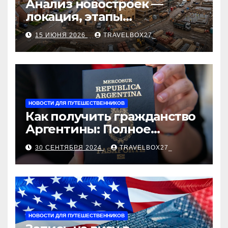
Анализ новостроек —
локация, этапы
строительства, проверка
15 ИЮНЯ 2026
TRAVELBOX27_
застройщика, сценарии
оформления сделки и
рыночные ориентиры
НОВОСТИ ДЛЯ ПУТЕШЕСТВЕННИКОВ
Как получить гражданство
Аргентины: Полное
руководство
30 СЕНТЯБРЯ 2024
TRAVELBOX27_
НОВОСТИ ДЛЯ ПУТЕШЕСТВЕННИКОВ