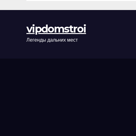
сценарии
оформления
сделки и
vipdomstroi
рыночные
ориентиры
Легенды дальних мест