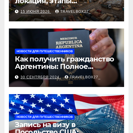
локация, этапы
строительства, проверка
15 ИЮНЯ 2026
TRAVELBOX27_
застройщика, сценарии
оформления сделки и
рыночные ориентиры
НОВОСТИ ДЛЯ ПУТЕШЕСТВЕННИКОВ
Как получить гражданство
Аргентины: Полное
руководство
30 СЕНТЯБРЯ 2024
TRAVELBOX27_
НОВОСТИ ДЛЯ ПУТЕШЕСТВЕННИКОВ
Запись на визу в
Посольство США: