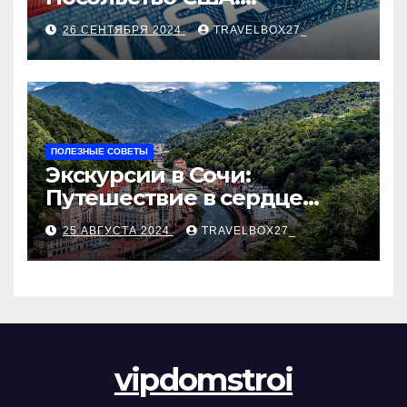
Пошаговое руководство
26 СЕНТЯБРЯ 2024
TRAVELBOX27_
ПОЛЕЗНЫЕ СОВЕТЫ
Экскурсии в Сочи:
Путешествие в сердце
Черноморского курорта
25 АВГУСТА 2024
TRAVELBOX27_
vipdomstroi