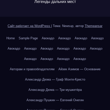
Легенды дальних мест
Сайт работает на WordPress
|
Тема: Newsup, автор
Themeansar
Home
Sample Page
Авокадо
Авокадо
Авокадо
Авокадо
Авокадо
Авокадо
Авокадо
Авокадо
Авокадо
Авокадо
Авокадо
Авокадо
Авокадо
Авокадо
Авторам и правообладателям
Айзек Азимов — Основание
Александр Дюма — Граф Монте-Кристо
Александр Дюма — Три мушкетёра
Александр Пушкин — Евгений Онегин