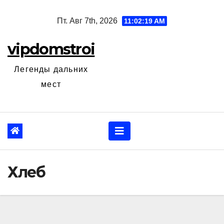
Перейти
Пт. Авг 7th, 2026
11:02:20 AM
к
содержанию
vipdomstroi
Легенды дальних
мест
Хлеб