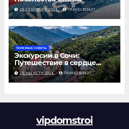
Пошаговое руководство
26 СЕНТЯБРЯ 2024
TRAVELBOX27_
ПОЛЕЗНЫЕ СОВЕТЫ
Экскурсии в Сочи:
Путешествие в сердце
Черноморского курорта
25 АВГУСТА 2024
TRAVELBOX27_
vipdomstroi