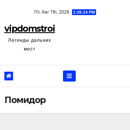
Перейти
Пт. Авг 7th, 2026
1:26:15 PM
к
содержанию
vipdomstroi
Легенды дальних
мест
Помидор