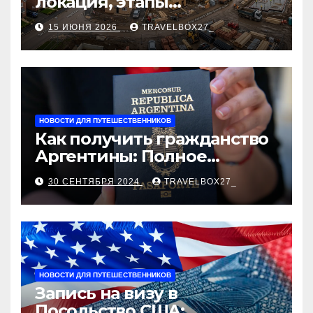
локация, этапы
строительства, проверка
15 ИЮНЯ 2026
TRAVELBOX27_
застройщика, сценарии
оформления сделки и
рыночные ориентиры
НОВОСТИ ДЛЯ ПУТЕШЕСТВЕННИКОВ
Как получить гражданство
Аргентины: Полное
руководство
30 СЕНТЯБРЯ 2024
TRAVELBOX27_
НОВОСТИ ДЛЯ ПУТЕШЕСТВЕННИКОВ
Запись на визу в
Посольство США: