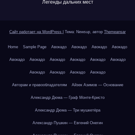
Легенды дальних мест
Сайт работает на WordPress
|
Тема: Newsup, автор
Themeansar
Home
Sample Page
Авокадо
Авокадо
Авокадо
Авокадо
Авокадо
Авокадо
Авокадо
Авокадо
Авокадо
Авокадо
Авокадо
Авокадо
Авокадо
Авокадо
Авторам и правообладателям
Айзек Азимов — Основание
Александр Дюма — Граф Монте-Кристо
Александр Дюма — Три мушкетёра
Александр Пушкин — Евгений Онегин