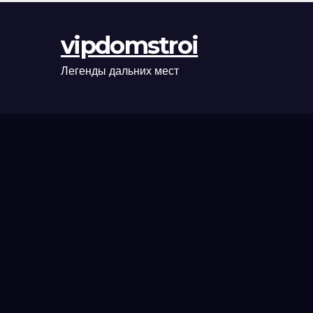
оформления
сделки и
vipdomstroi
рыночные
ориентиры
Легенды дальних мест