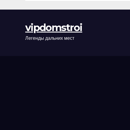
сценарии
оформления
сделки и
vipdomstroi
рыночные
ориентиры
Легенды дальних мест