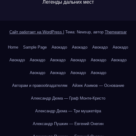
Легенды дальних мест
Сайт работает на WordPress
|
Тема: Newsup, автор
Themeansar
Home
Sample Page
Авокадо
Авокадо
Авокадо
Авокадо
Авокадо
Авокадо
Авокадо
Авокадо
Авокадо
Авокадо
Авокадо
Авокадо
Авокадо
Авокадо
Авторам и правообладателям
Айзек Азимов — Основание
Александр Дюма — Граф Монте-Кристо
Александр Дюма — Три мушкетёра
Александр Пушкин — Евгений Онегин