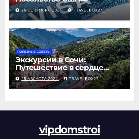
Пошаговое руководство
26 СЕНТЯБРЯ 2024
TRAVELBOX27_
ПОЛЕЗНЫЕ СОВЕТЫ
Экскурсии в Сочи:
Путешествие в сердце
Черноморского курорта
25 АВГУСТА 2024
TRAVELBOX27_
vipdomstroi