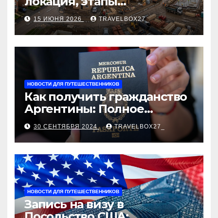
локация, этапы
строительства, проверка
15 ИЮНЯ 2026
TRAVELBOX27_
застройщика, сценарии
оформления сделки и
рыночные ориентиры
НОВОСТИ ДЛЯ ПУТЕШЕСТВЕННИКОВ
Как получить гражданство
Аргентины: Полное
руководство
30 СЕНТЯБРЯ 2024
TRAVELBOX27_
НОВОСТИ ДЛЯ ПУТЕШЕСТВЕННИКОВ
Запись на визу в
Посольство США: