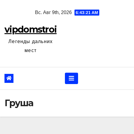
Перейти
Вс. Авг 9th, 2026
6:43:22 AM
к
содержанию
vipdomstroi
Легенды дальних
мест
Груша