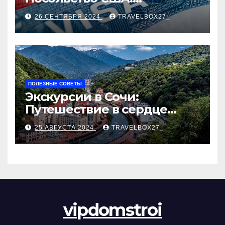
Пошаговое руководство
26 СЕНТЯБРЯ 2024
TRAVELBOX27_
ПОЛЕЗНЫЕ СОВЕТЫ
Экскурсии в Сочи:
Путешествие в сердце
Черноморского курорта
25 АВГУСТА 2024
TRAVELBOX27_
vipdomstroi