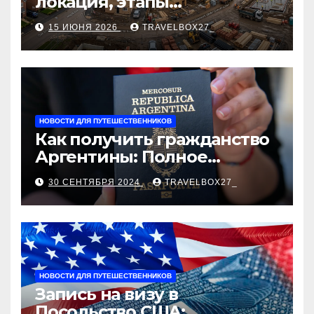
локация, этапы
строительства, проверка
15 ИЮНЯ 2026
TRAVELBOX27_
застройщика, сценарии
оформления сделки и
рыночные ориентиры
НОВОСТИ ДЛЯ ПУТЕШЕСТВЕННИКОВ
Как получить гражданство
Аргентины: Полное
руководство
30 СЕНТЯБРЯ 2024
TRAVELBOX27_
НОВОСТИ ДЛЯ ПУТЕШЕСТВЕННИКОВ
Запись на визу в
Посольство США: