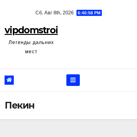
Перейти
Сб. Авг 8th, 2026
6:40:59 PM
к
содержанию
vipdomstroi
Легенды дальних
мест
Пекин