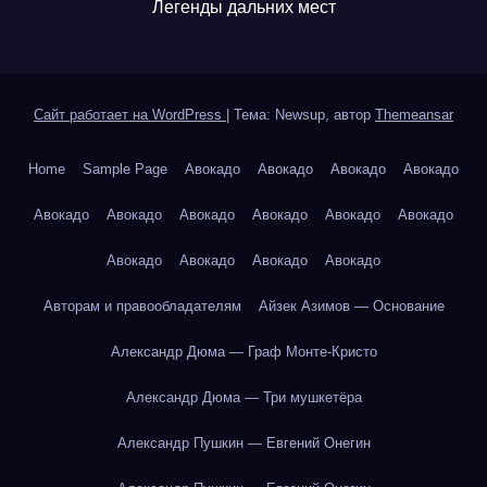
Легенды дальних мест
Сайт работает на WordPress
|
Тема: Newsup, автор
Themeansar
Home
Sample Page
Авокадо
Авокадо
Авокадо
Авокадо
Авокадо
Авокадо
Авокадо
Авокадо
Авокадо
Авокадо
Авокадо
Авокадо
Авокадо
Авокадо
Авторам и правообладателям
Айзек Азимов — Основание
Александр Дюма — Граф Монте-Кристо
Александр Дюма — Три мушкетёра
Александр Пушкин — Евгений Онегин