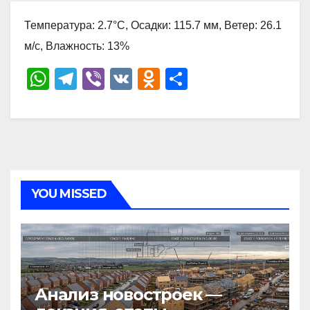
Температура: 2.7°C, Осадки: 115.7 мм, Ветер: 26.1
м/с, Влажность: 13%
W
T
Vi
V
O
О
h
el
b
K
d
тп
at
e
er
n
р
s
gr
o
а
A
a
kl
в
p
m
a
и
YOU MISSED
p
ss
ть
ni
ki
Анализ новостроек —