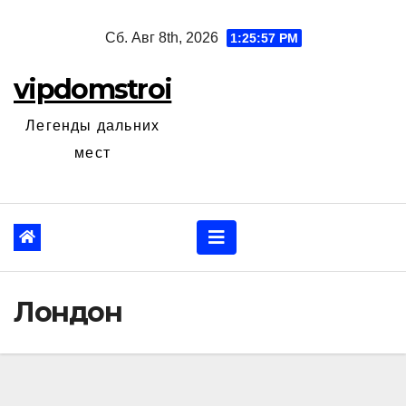
Перейти
Сб. Авг 8th, 2026
1:25:58 PM
к
содержанию
vipdomstroi
Легенды дальних
мест
Лондон