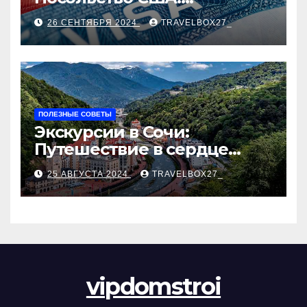
Пошаговое руководство
26 СЕНТЯБРЯ 2024
TRAVELBOX27_
ПОЛЕЗНЫЕ СОВЕТЫ
Экскурсии в Сочи:
Путешествие в сердце
Черноморского курорта
25 АВГУСТА 2024
TRAVELBOX27_
vipdomstroi