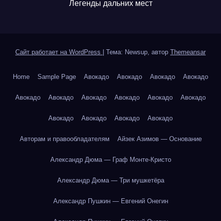
Легенды дальних мест
Сайт работает на WordPress
|
Тема: Newsup, автор
Themeansar
Home
Sample Page
Авокадо
Авокадо
Авокадо
Авокадо
Авокадо
Авокадо
Авокадо
Авокадо
Авокадо
Авокадо
Авокадо
Авокадо
Авокадо
Авокадо
Авторам и правообладателям
Айзек Азимов — Основание
Александр Дюма — Граф Монте-Кристо
Александр Дюма — Три мушкетёра
Александр Пушкин — Евгений Онегин