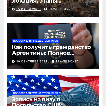
локация, этапы
строительства, проверка
15 ИЮНЯ 2026
TRAVELBOX27_
застройщика, сценарии
оформления сделки и
рыночные ориентиры
НОВОСТИ ДЛЯ ПУТЕШЕСТВЕННИКОВ
Как получить гражданство
Аргентины: Полное
руководство
30 СЕНТЯБРЯ 2024
TRAVELBOX27_
НОВОСТИ ДЛЯ ПУТЕШЕСТВЕННИКОВ
Запись на визу в
Посольство США: