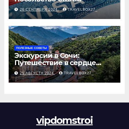
Пошаговое руководство
26 СЕНТЯБРЯ 2024
TRAVELBOX27_
ПОЛЕЗНЫЕ СОВЕТЫ
Экскурсии в Сочи:
Путешествие в сердце
Черноморского курорта
25 АВГУСТА 2024
TRAVELBOX27_
vipdomstroi