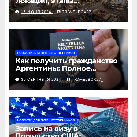
локация, этапы
строительства, проверка
15 ИЮНЯ 2026
TRAVELBOX27_
застройщика, сценарии
оформления сделки и
рыночные ориентиры
НОВОСТИ ДЛЯ ПУТЕШЕСТВЕННИКОВ
Как получить гражданство
Аргентины: Полное
руководство
30 СЕНТЯБРЯ 2024
TRAVELBOX27_
НОВОСТИ ДЛЯ ПУТЕШЕСТВЕННИКОВ
Запись на визу в
Посольство США: