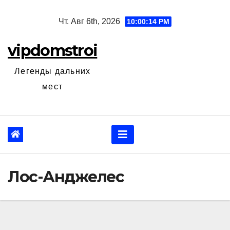
Перейти
Чт. Авг 6th, 2026
10:00:15 PM
к
содержанию
vipdomstroi
Легенды дальних
мест
Лос-Анджелес