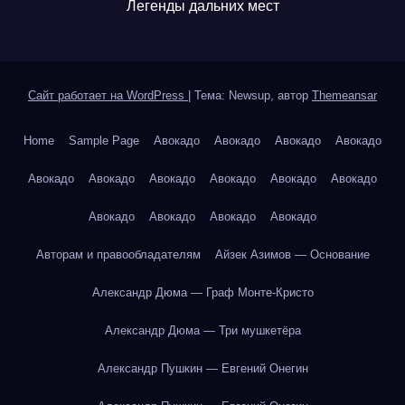
Легенды дальних мест
Сайт работает на WordPress
|
Тема: Newsup, автор
Themeansar
Home
Sample Page
Авокадо
Авокадо
Авокадо
Авокадо
Авокадо
Авокадо
Авокадо
Авокадо
Авокадо
Авокадо
Авокадо
Авокадо
Авокадо
Авокадо
Авторам и правообладателям
Айзек Азимов — Основание
Александр Дюма — Граф Монте-Кристо
Александр Дюма — Три мушкетёра
Александр Пушкин — Евгений Онегин