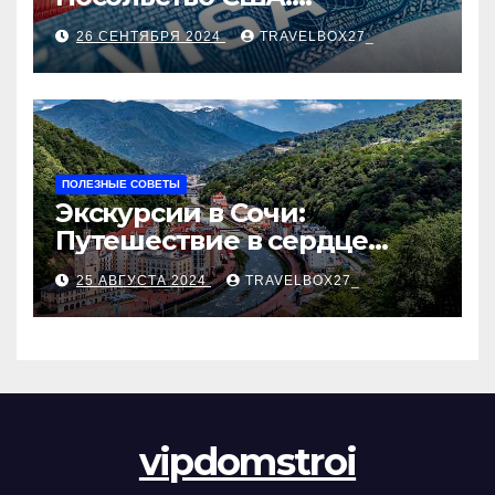
Пошаговое руководство
26 СЕНТЯБРЯ 2024
TRAVELBOX27_
ПОЛЕЗНЫЕ СОВЕТЫ
Экскурсии в Сочи:
Путешествие в сердце
Черноморского курорта
25 АВГУСТА 2024
TRAVELBOX27_
vipdomstroi