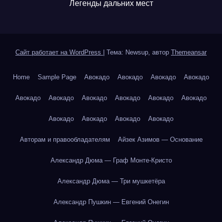
Легенды дальних мест
Сайт работает на WordPress
|
Тема: Newsup, автор
Themeansar
Home
Sample Page
Авокадо
Авокадо
Авокадо
Авокадо
Авокадо
Авокадо
Авокадо
Авокадо
Авокадо
Авокадо
Авокадо
Авокадо
Авокадо
Авокадо
Авторам и правообладателям
Айзек Азимов — Основание
Александр Дюма — Граф Монте-Кристо
Александр Дюма — Три мушкетёра
Александр Пушкин — Евгений Онегин