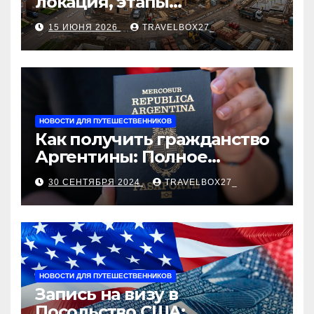
локация, этапы
строительства, проверка
15 ИЮНЯ 2026
TRAVELBOX27_
застройщика, сценарии
оформления сделки и
рыночные ориентиры
НОВОСТИ ДЛЯ ПУТЕШЕСТВЕННИКОВ
Как получить гражданство
Аргентины: Полное
руководство
30 СЕНТЯБРЯ 2024
TRAVELBOX27_
НОВОСТИ ДЛЯ ПУТЕШЕСТВЕННИКОВ
Запись на визу в
Посольство США: