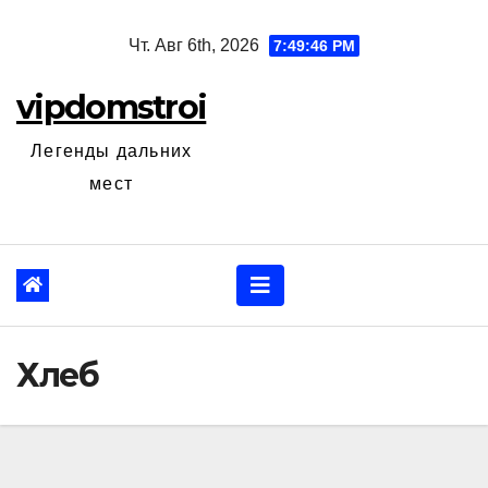
Перейти
Чт. Авг 6th, 2026
7:49:47 PM
к
содержанию
vipdomstroi
Легенды дальних
мест
Хлеб