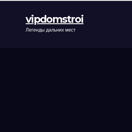
оформления
сделки и
vipdomstroi
рыночные
ориентиры
Легенды дальних мест