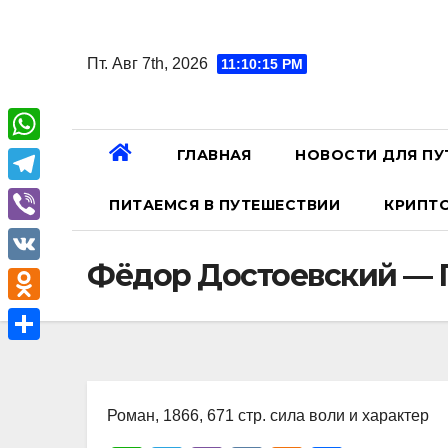
Перейти
к
Пт. Авг 7th, 2026
11:10:16 PM
содержанию
ГЛАВНАЯ
НОВОСТИ ДЛЯ ПУ
W
h
T
ПИТАЕМСЯ В ПУТЕШЕСТВИИ
КРИПТ
a
e
V
t
l
Фёдор Достоевский — 
i
V
s
e
b
K
A
O
g
e
p
d
r
О
r
p
n
a
т
o
Роман, 1866, 671 стр. сила воли и характер
m
п
k