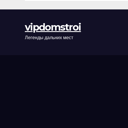
сценарии
оформления
сделки и
vipdomstroi
рыночные
ориентиры
Легенды дальних мест