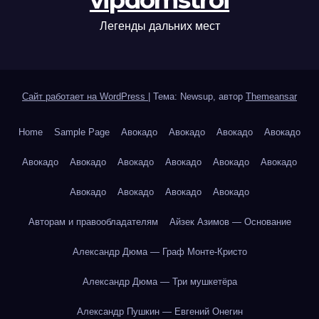
vipdomstroi
Легенды дальних мест
Сайт работает на WordPress
|
Тема: Newsup, автор
Themeansar
Home
Sample Page
Авокадо
Авокадо
Авокадо
Авокадо
Авокадо
Авокадо
Авокадо
Авокадо
Авокадо
Авокадо
Авокадо
Авокадо
Авокадо
Авокадо
Авторам и правообладателям
Айзек Азимов — Основание
Александр Дюма — Граф Монте-Кристо
Александр Дюма — Три мушкетёра
Александр Пушкин — Евгений Онегин