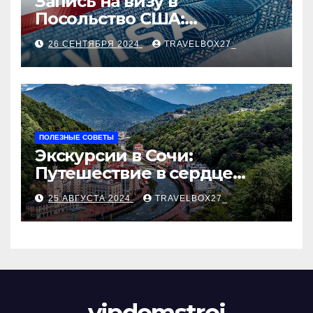
Запись на визу в
Посольство США:
Пошаговое руководство
26 СЕНТЯБРЯ 2024
TRAVELBOX27_
ПОЛЕЗНЫЕ СОВЕТЫ
Экскурсии в Сочи:
Путешествие в сердце
Черноморского курорта
25 АВГУСТА 2024
TRAVELBOX27_