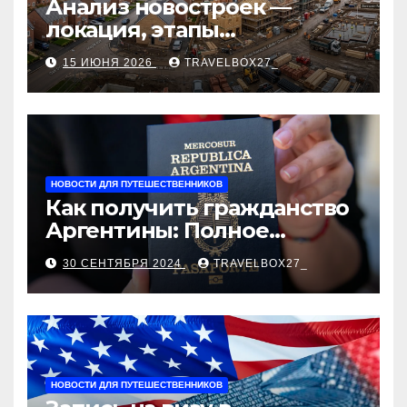
Анализ новостроек —
локация, этапы
строительства, проверка
15 ИЮНЯ 2026
TRAVELBOX27_
застройщика, сценарии
оформления сделки и
рыночные ориентиры
НОВОСТИ ДЛЯ ПУТЕШЕСТВЕННИКОВ
Как получить гражданство
Аргентины: Полное
руководство
30 СЕНТЯБРЯ 2024
TRAVELBOX27_
НОВОСТИ ДЛЯ ПУТЕШЕСТВЕННИКОВ