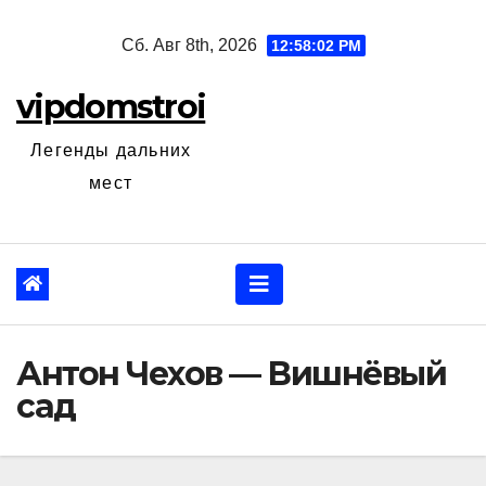
Перейти
Сб. Авг 8th, 2026
12:58:03 PM
к
содержанию
vipdomstroi
Легенды дальних
мест
Антон Чехов — Вишнёвый
сад