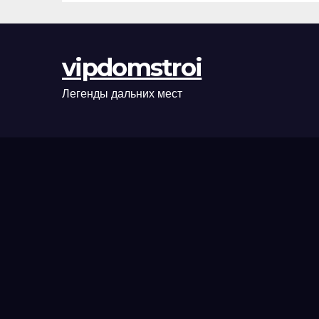
сценарии
оформления
сделки и
vipdomstroi
рыночные
ориентиры
Легенды дальних мест