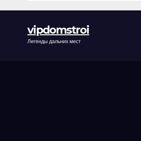
сценарии
оформления
сделки и
vipdomstroi
рыночные
ориентиры
Легенды дальних мест