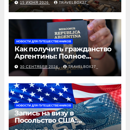
15 ИЮНЯ 2026
TRAVELBOX27_
застройщика, сценарии
оформления сделки и
рыночные ориентиры
НОВОСТИ ДЛЯ ПУТЕШЕСТВЕННИКОВ
Как получить гражданство
Аргентины: Полное
руководство
30 СЕНТЯБРЯ 2024
TRAVELBOX27_
НОВОСТИ ДЛЯ ПУТЕШЕСТВЕННИКОВ
Запись на визу в
Посольство США:
Пошаговое руководство