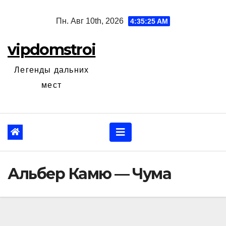
Перейти
Пн. Авг 10th, 2026
4:35:26 AM
к
содержанию
vipdomstroi
Легенды дальних
мест
Альбер Камю — Чума