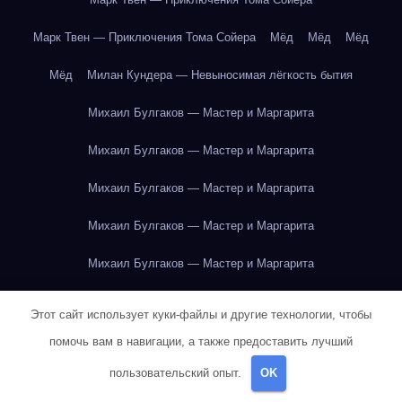
Марк Твен — Приключения Тома Сойера
Мёд
Мёд
Мёд
Мёд
Милан Кундера — Невыносимая лёгкость бытия
Михаил Булгаков — Мастер и Маргарита
Михаил Булгаков — Мастер и Маргарита
Михаил Булгаков — Мастер и Маргарита
Михаил Булгаков — Мастер и Маргарита
Михаил Булгаков — Мастер и Маргарита
Михаил Булгаков — Мастер и Маргарита
Этот сайт использует куки-файлы и другие технологии, чтобы
Михаил Булгаков — Мастер и Маргарита
помочь вам в навигации, а также предоставить лучший
пользовательский опыт.
OK
Михаил Булгаков — Мастер и Маргарита