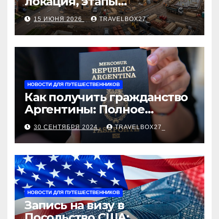
локация, этапы
строительства, проверка
15 ИЮНЯ 2026
TRAVELBOX27_
застройщика, сценарии
оформления сделки и
рыночные ориентиры
НОВОСТИ ДЛЯ ПУТЕШЕСТВЕННИКОВ
Как получить гражданство
Аргентины: Полное
руководство
30 СЕНТЯБРЯ 2024
TRAVELBOX27_
НОВОСТИ ДЛЯ ПУТЕШЕСТВЕННИКОВ
Запись на визу в
Посольство США: