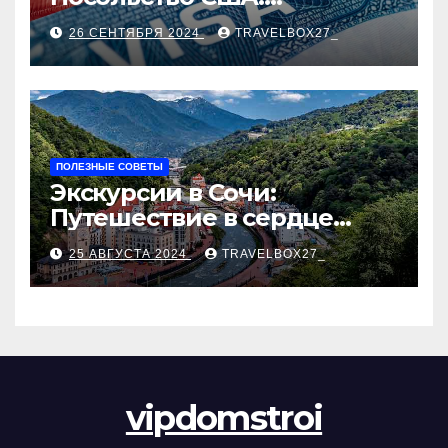
Пошаговое руководство
26 СЕНТЯБРЯ 2024
TRAVELBOX27_
ПОЛЕЗНЫЕ СОВЕТЫ
Экскурсии в Сочи:
Путешествие в сердце
Черноморского курорта
25 АВГУСТА 2024
TRAVELBOX27_
vipdomstroi