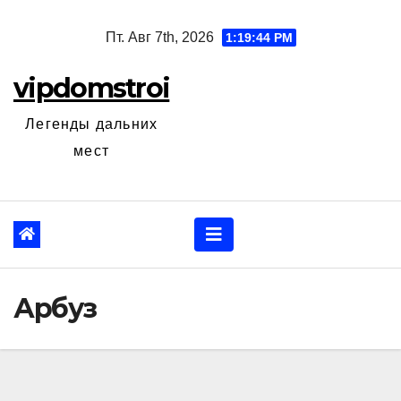
Перейти
Пт. Авг 7th, 2026
1:19:45 PM
к
содержанию
vipdomstroi
Легенды дальних
мест
Арбуз