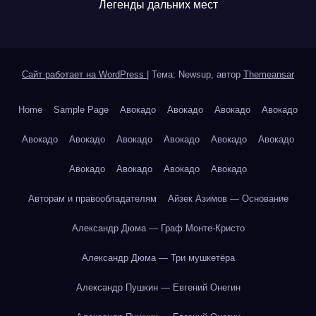
Легенды дальних мест
Сайт работает на WordPress
|
Тема: Newsup, автор
Themeansar
Home
Sample Page
Авокадо
Авокадо
Авокадо
Авокадо
Авокадо
Авокадо
Авокадо
Авокадо
Авокадо
Авокадо
Авокадо
Авокадо
Авокадо
Авокадо
Авторам и правообладателям
Айзек Азимов — Основание
Александр Дюма — Граф Монте-Кристо
Александр Дюма — Три мушкетёра
Александр Пушкин — Евгений Онегин