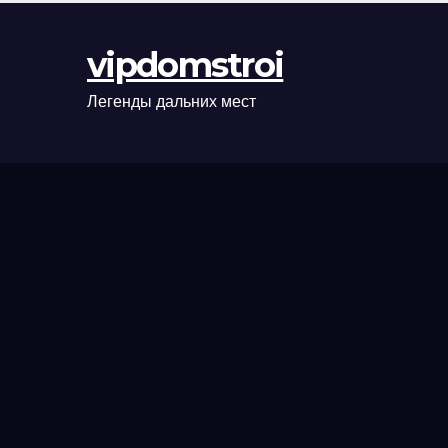
оформления
сделки и
vipdomstroi
рыночные
ориентиры
Легенды дальних мест