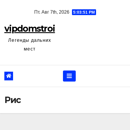
Перейти
Пт. Авг 7th, 2026
5:03:52 PM
к
содержанию
vipdomstroi
Легенды дальних
мест
Рис