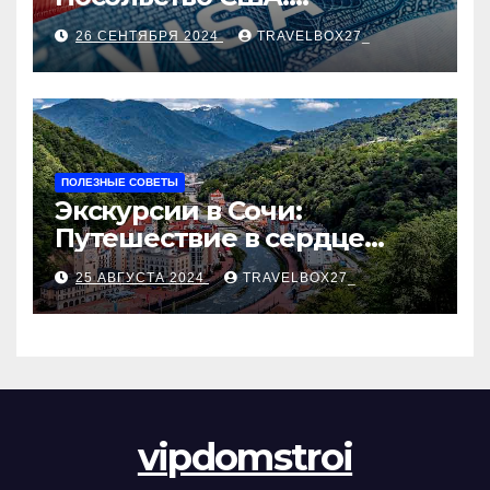
Пошаговое руководство
26 СЕНТЯБРЯ 2024
TRAVELBOX27_
ПОЛЕЗНЫЕ СОВЕТЫ
Экскурсии в Сочи:
Путешествие в сердце
Черноморского курорта
25 АВГУСТА 2024
TRAVELBOX27_
vipdomstroi