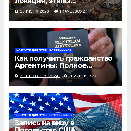
локация, этапы
строительства, проверка
15 ИЮНЯ 2026
TRAVELBOX27_
застройщика, сценарии
оформления сделки и
рыночные ориентиры
НОВОСТИ ДЛЯ ПУТЕШЕСТВЕННИКОВ
Как получить гражданство
Аргентины: Полное
руководство
30 СЕНТЯБРЯ 2024
TRAVELBOX27_
НОВОСТИ ДЛЯ ПУТЕШЕСТВЕННИКОВ
Запись на визу в
Посольство США: