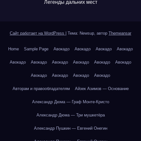
Легенды дальних мест
Сайт работает на WordPress
|
Тема: Newsup, автор
Themeansar
Home
Sample Page
Авокадо
Авокадо
Авокадо
Авокадо
Авокадо
Авокадо
Авокадо
Авокадо
Авокадо
Авокадо
Авокадо
Авокадо
Авокадо
Авокадо
Авторам и правообладателям
Айзек Азимов — Основание
Александр Дюма — Граф Монте-Кристо
Александр Дюма — Три мушкетёра
Александр Пушкин — Евгений Онегин