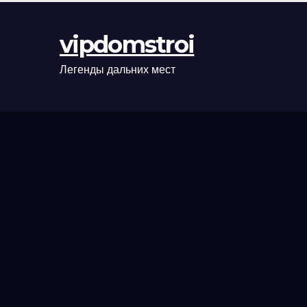
оформления
сделки и
vipdomstroi
рыночные
ориентиры
Легенды дальних мест