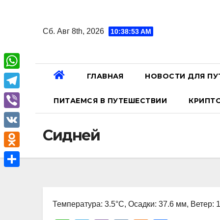
Перейти
к
Сб. Авг 8th, 2026
10:38:54 AM
содержанию
ГЛАВНАЯ
НОВОСТИ ДЛЯ ПУ
W
h
T
ПИТАЕМСЯ В ПУТЕШЕСТВИИ
КРИПТ
a
e
V
t
l
Сидней
i
V
s
e
b
K
A
O
g
e
p
d
r
О
r
p
n
a
т
o
Температура: 3.5°C, Осадки: 37.6 мм, Ветер: 
m
п
k