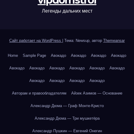
vipdomstroi
Легенды дальних мест
Сайт работает на WordPress
|
Тема: Newsup, автор
Themeansar
Home
Sample Page
Авокадо
Авокадо
Авокадо
Авокадо
Авокадо
Авокадо
Авокадо
Авокадо
Авокадо
Авокадо
Авокадо
Авокадо
Авокадо
Авокадо
Авторам и правообладателям
Айзек Азимов — Основание
Александр Дюма — Граф Монте-Кристо
Александр Дюма — Три мушкетёра
Александр Пушкин — Евгений Онегин