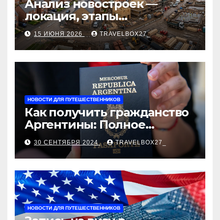
Анализ новостроек —
локация, этапы
строительства, проверка
15 ИЮНЯ 2026
TRAVELBOX27_
застройщика, сценарии
оформления сделки и
рыночные ориентиры
НОВОСТИ ДЛЯ ПУТЕШЕСТВЕННИКОВ
Как получить гражданство
Аргентины: Полное
руководство
30 СЕНТЯБРЯ 2024
TRAVELBOX27_
НОВОСТИ ДЛЯ ПУТЕШЕСТВЕННИКОВ