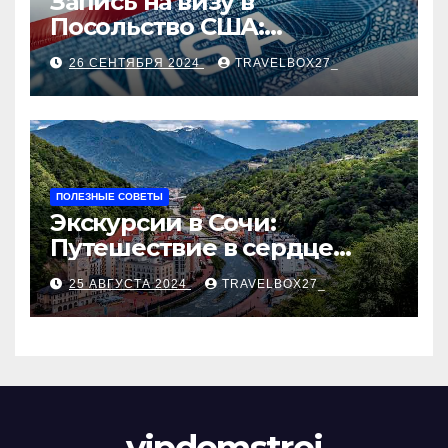
Запись на визу в
Посольство США:
Пошаговое руководство
26 СЕНТЯБРЯ 2024
TRAVELBOX27_
ПОЛЕЗНЫЕ СОВЕТЫ
Экскурсии в Сочи:
Путешествие в сердце
Черноморского курорта
25 АВГУСТА 2024
TRAVELBOX27_