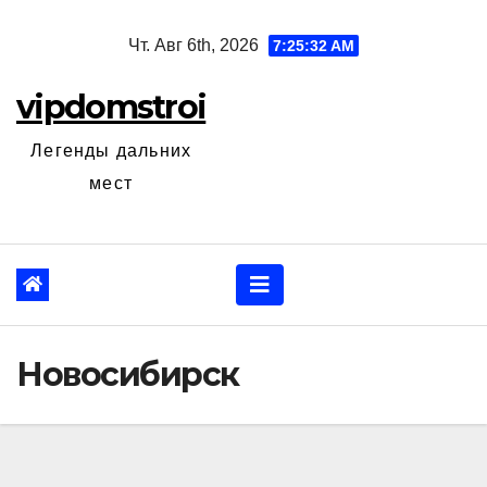
Перейти
Чт. Авг 6th, 2026
7:25:33 AM
к
содержанию
vipdomstroi
Легенды дальних
мест
Новосибирск