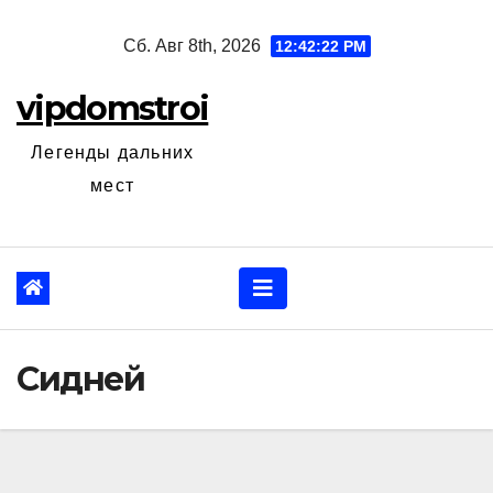
Перейти
Сб. Авг 8th, 2026
12:42:23 PM
к
содержанию
vipdomstroi
Легенды дальних
мест
Сидней