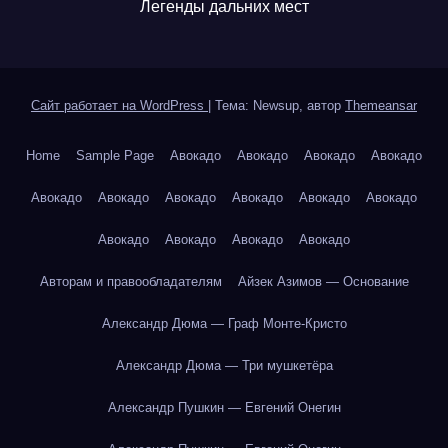
Легенды дальних мест
Сайт работает на WordPress
|
Тема: Newsup, автор
Themeansar
Home
Sample Page
Авокадо
Авокадо
Авокадо
Авокадо
Авокадо
Авокадо
Авокадо
Авокадо
Авокадо
Авокадо
Авокадо
Авокадо
Авокадо
Авокадо
Авторам и правообладателям
Айзек Азимов — Основание
Александр Дюма — Граф Монте-Кристо
Александр Дюма — Три мушкетёра
Александр Пушкин — Евгений Онегин