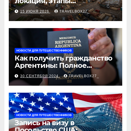
локация, этапы
строительства, проверка
15 ИЮНЯ 2026
TRAVELBOX27_
застройщика, сценарии
оформления сделки и
рыночные ориентиры
НОВОСТИ ДЛЯ ПУТЕШЕСТВЕННИКОВ
Как получить гражданство
Аргентины: Полное
руководство
30 СЕНТЯБРЯ 2024
TRAVELBOX27_
НОВОСТИ ДЛЯ ПУТЕШЕСТВЕННИКОВ
Запись на визу в
Посольство США: