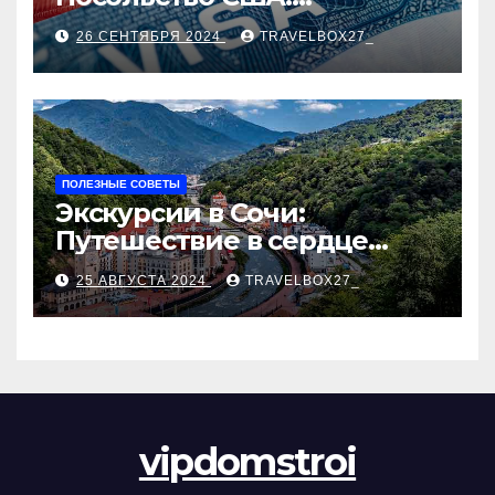
Пошаговое руководство
26 СЕНТЯБРЯ 2024
TRAVELBOX27_
ПОЛЕЗНЫЕ СОВЕТЫ
Экскурсии в Сочи:
Путешествие в сердце
Черноморского курорта
25 АВГУСТА 2024
TRAVELBOX27_
vipdomstroi