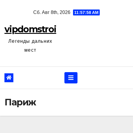
Перейти
Сб. Авг 8th, 2026
11:57:59 AM
к
содержанию
vipdomstroi
Легенды дальних
мест
Париж