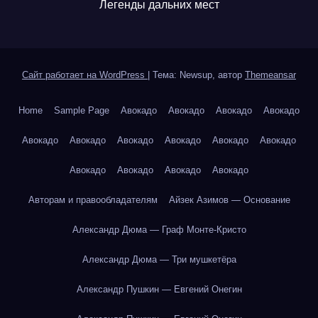
Легенды дальних мест
Сайт работает на WordPress
|
Тема: Newsup, автор
Themeansar
Home
Sample Page
Авокадо
Авокадо
Авокадо
Авокадо
Авокадо
Авокадо
Авокадо
Авокадо
Авокадо
Авокадо
Авокадо
Авокадо
Авокадо
Авокадо
Авторам и правообладателям
Айзек Азимов — Основание
Александр Дюма — Граф Монте-Кристо
Александр Дюма — Три мушкетёра
Александр Пушкин — Евгений Онегин