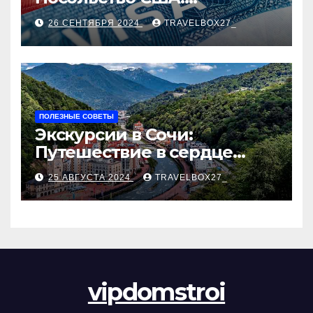
Пошаговое руководство
26 СЕНТЯБРЯ 2024
TRAVELBOX27_
ПОЛЕЗНЫЕ СОВЕТЫ
Экскурсии в Сочи:
Путешествие в сердце
Черноморского курорта
25 АВГУСТА 2024
TRAVELBOX27_
vipdomstroi