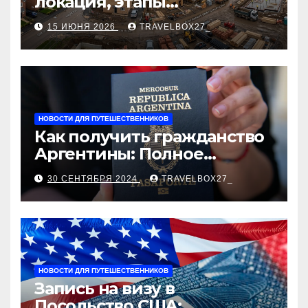
локация, этапы
строительства, проверка
15 ИЮНЯ 2026
TRAVELBOX27_
застройщика, сценарии
оформления сделки и
рыночные ориентиры
НОВОСТИ ДЛЯ ПУТЕШЕСТВЕННИКОВ
Как получить гражданство
Аргентины: Полное
руководство
30 СЕНТЯБРЯ 2024
TRAVELBOX27_
НОВОСТИ ДЛЯ ПУТЕШЕСТВЕННИКОВ
Запись на визу в
Посольство США: