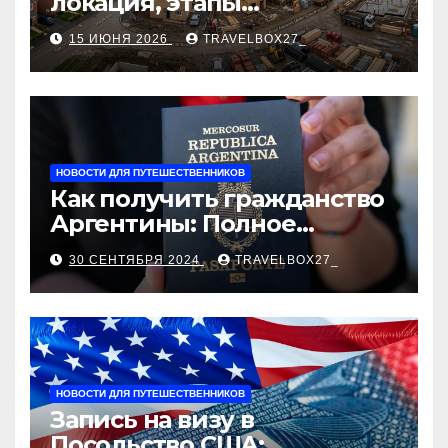
локация, этапы
строительства, проверка
15 ИЮНЯ 2026
TRAVELBOX27_
застройщика, сценарии
оформления сделки и
рыночные ориентиры
НОВОСТИ ДЛЯ ПУТЕШЕСТВЕННИКОВ
Как получить гражданство
Аргентины: Полное
руководство
30 СЕНТЯБРЯ 2024
TRAVELBOX27_
НОВОСТИ ДЛЯ ПУТЕШЕСТВЕННИКОВ
Запись на визу в
Посольство США: