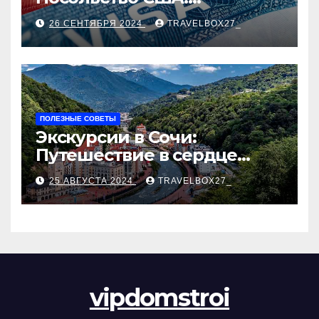
Пошаговое руководство
26 СЕНТЯБРЯ 2024
TRAVELBOX27_
ПОЛЕЗНЫЕ СОВЕТЫ
Экскурсии в Сочи:
Путешествие в сердце
Черноморского курорта
25 АВГУСТА 2024
TRAVELBOX27_
vipdomstroi