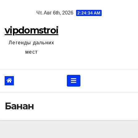
Перейти
Чт. Авг 6th, 2026
2:24:36 AM
к
содержанию
vipdomstroi
Легенды дальних
мест
Банан