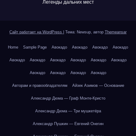
Легенды дальних мест
Сайт работает на WordPress
|
Тема: Newsup, автор
Themeansar
Home
Sample Page
Авокадо
Авокадо
Авокадо
Авокадо
Авокадо
Авокадо
Авокадо
Авокадо
Авокадо
Авокадо
Авокадо
Авокадо
Авокадо
Авокадо
Авторам и правообладателям
Айзек Азимов — Основание
Александр Дюма — Граф Монте-Кристо
Александр Дюма — Три мушкетёра
Александр Пушкин — Евгений Онегин