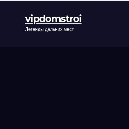
оформления
сделки и
vipdomstroi
рыночные
ориентиры
Легенды дальних мест