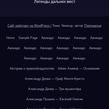
Легенды дальних мест
Сайт работает на WordPress
|
Тема: Newsup, автор
Themeansar
Home
Sample Page
Авокадо
Авокадо
Авокадо
Авокадо
Авокадо
Авокадо
Авокадо
Авокадо
Авокадо
Авокадо
Авокадо
Авокадо
Авокадо
Авокадо
Авторам и правообладателям
Айзек Азимов — Основание
Александр Дюма — Граф Монте-Кристо
Александр Дюма — Три мушкетёра
Александр Пушкин — Евгений Онегин