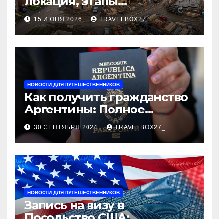
локация, этапы
строительства, проверка
15 ИЮНЯ 2026
TRAVELBOX27_
застройщика, сценарии
оформления сделки и
рыночные ориентиры
НОВОСТИ ДЛЯ ПУТЕШЕСТВЕННИКОВ
Как получить гражданство
Аргентины: Полное
руководство
30 СЕНТЯБРЯ 2024
TRAVELBOX27_
НОВОСТИ ДЛЯ ПУТЕШЕСТВЕННИКОВ
Запись на визу в
Посольство США: