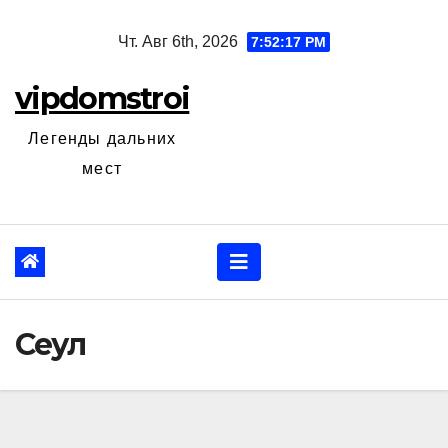
Перейти
Чт. Авг 6th, 2026
7:52:18 PM
к
содержанию
vipdomstroi
Легенды дальних
мест
Сеул