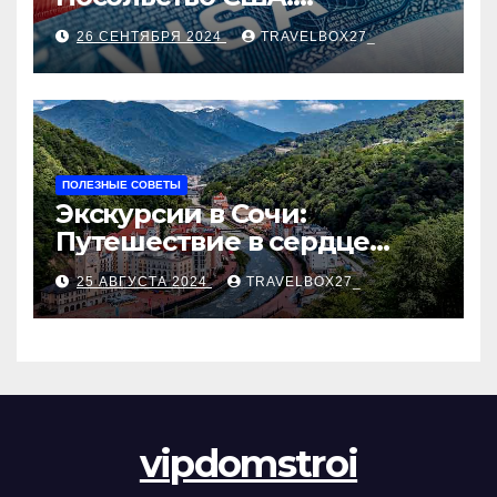
Пошаговое руководство
26 СЕНТЯБРЯ 2024
TRAVELBOX27_
ПОЛЕЗНЫЕ СОВЕТЫ
Экскурсии в Сочи:
Путешествие в сердце
Черноморского курорта
25 АВГУСТА 2024
TRAVELBOX27_
vipdomstroi