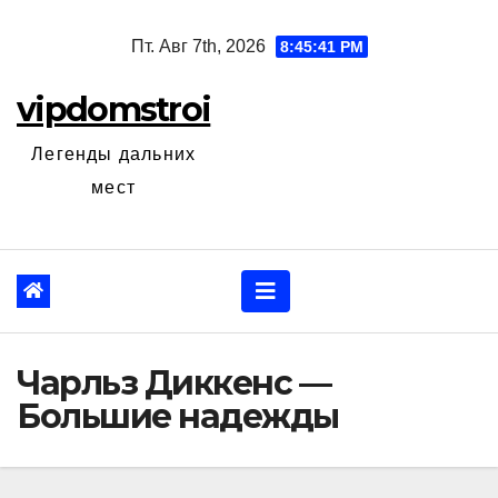
Перейти
Пт. Авг 7th, 2026
8:45:42 PM
к
содержанию
vipdomstroi
Легенды дальних
мест
Чарльз Диккенс —
Большие надежды