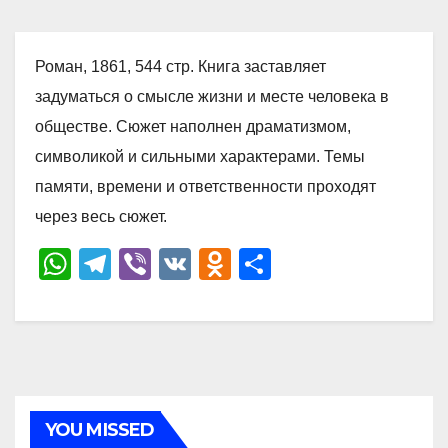
Роман, 1861, 544 стр. Книга заставляет
задуматься о смысле жизни и месте человека в
обществе. Сюжет наполнен драматизмом,
символикой и сильными характерами. Темы
памяти, времени и ответственности проходят
через весь сюжет.
W
T
Vi
V
O
О
h
el
b
K
d
тп
at
e
er
n
р
s
gr
o
а
A
a
kl
в
p
m
a
и
YOU MISSED