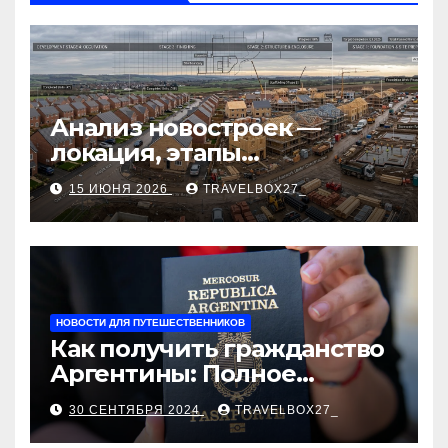
p
ss
ть
ni
ki
Анализ новостроек —
локация, этапы
строительства, проверка
15 ИЮНЯ 2026
TRAVELBOX27_
застройщика, сценарии
оформления сделки и
рыночные ориентиры
НОВОСТИ ДЛЯ ПУТЕШЕСТВЕННИКОВ
Как получить гражданство
Аргентины: Полное
руководство
30 СЕНТЯБРЯ 2024
TRAVELBOX27_