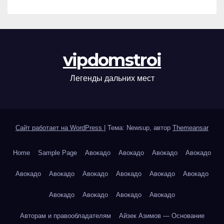
vipdomstroi
Легенды дальних мест
Сайт работает на WordPress
|
Тема: Newsup, автор
Themeansar
Home
Sample Page
Авокадо
Авокадо
Авокадо
Авокадо
Авокадо
Авокадо
Авокадо
Авокадо
Авокадо
Авокадо
Авокадо
Авокадо
Авокадо
Авокадо
Авторам и правообладателям
Айзек Азимов — Основание