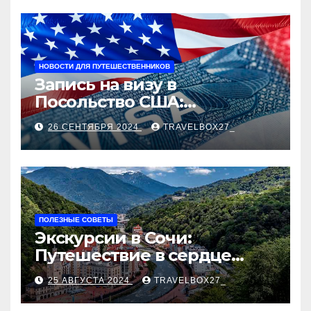
НОВОСТИ ДЛЯ ПУТЕШЕСТВЕННИКОВ
Запись на визу в
Посольство США:
Пошаговое руководство
26 СЕНТЯБРЯ 2024
TRAVELBOX27_
ПОЛЕЗНЫЕ СОВЕТЫ
Экскурсии в Сочи:
Путешествие в сердце
Черноморского курорта
25 АВГУСТА 2024
TRAVELBOX27_